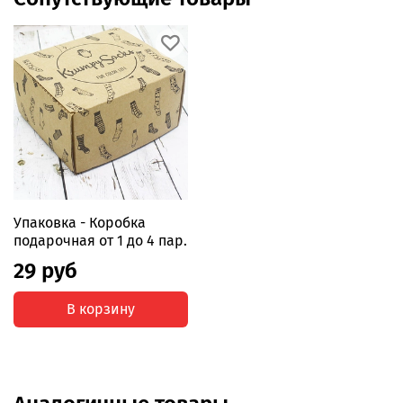
РРЦ 290 руб.
Упаковка - Коробка
подарочная от 1 до 4 пар.
29 руб
В корзину