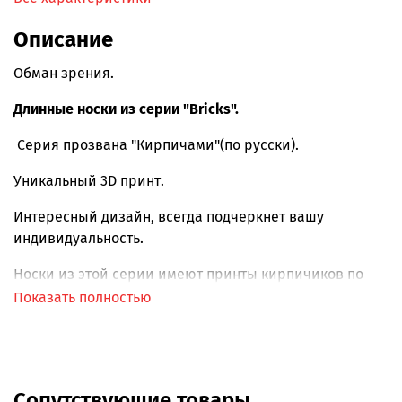
Описание
Обман зрения.
Длинные носки из серии "Bricks".
Серия прозвана "Кирпичами"(по русски).
Уникальный 3D принт.
Интересный дизайн, всегда подчеркнет вашу
индивидуальность.
Носки из этой серии имеют принты кирпичиков по
всему носку.
Показать полностью
Отличное качество, мягкий гребенный хлопок.
Всесезонные.
Сопутствующие товары