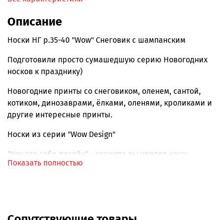
Описание
Носки НГ р.35-40 "Wow" Снеговик с шампанским
Подготовили просто сумашедшую серию Новогодних
носков к празднику)
Новогодние принты со снеговиком, оленем, сантой,
котиком, динозаврами, ёлками, оленями, кроликами и
другие интересные принты.
Носки из серии "Wow Design"
"Ничего себе дизайн" - скажите вы увидев нашу
Показать полностью
новую серию носочков
Уникальные принты, интересные сюжеты прям на
носках.
Сопутствующие товары
Надпись Krumpy Socks на стопе носка