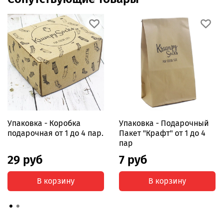
Отличный состав, мягкий гребенный хлопок.
Мягкая резинка отлично держится на ногах при этом
не передавливая ноги
Всесезонные.
РРЦ 300 р.
Упаковка - Коробка
Упаковка - Подарочный
подарочная от 1 до 4 пар.
Пакет "Крафт" от 1 до 4
пар
29 руб
7 руб
В корзину
В корзину