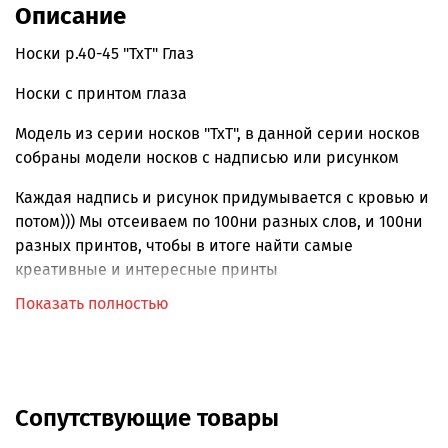
Описание
Носки р.40-45 "TxT" Глаз
Носки с принтом глаза
Модель из серии носков "TxT", в данной серии носков
собраны модели носков с надписью или рисунком
Каждая надпись и рисунок придумывается с кровью и
потом))) Мы отсеиваем по 100ни разных слов, и 100ни
разных принтов, чтобы в итоге найти самые
креативные и интересные принты
Показать полностью
Спортивные белые носки с широкой резинкой
Резинка мягкая, ногу не передавливает, используется
технология резинки "двойной борт" отлично
фиксируется на ноге
Сопутствующие товары
Усиленный мысок и пятка