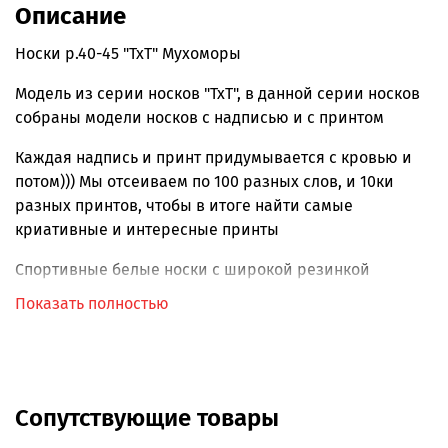
Описание
Носки р.40-45 "TxT" Мухоморы
Модель из серии носков "TxT", в данной серии носков
собраны модели носков с надписью и с принтом
Каждая надпись и принт придумывается с кровью и
потом))) Мы отсеиваем по 100 разных слов, и 10ки
разных принтов, чтобы в итоге найти самые
криативные и интересные принты
Спортивные белые носки с широкой резинкой
Показать полностью
Резинка мягкая, ногу не передавливает, используется
технология резинки "двойной борт" отлично
фиксируется на ноге
Усиленный мысок и пятка
Сопутствующие товары
Принт: грибы мухоморы