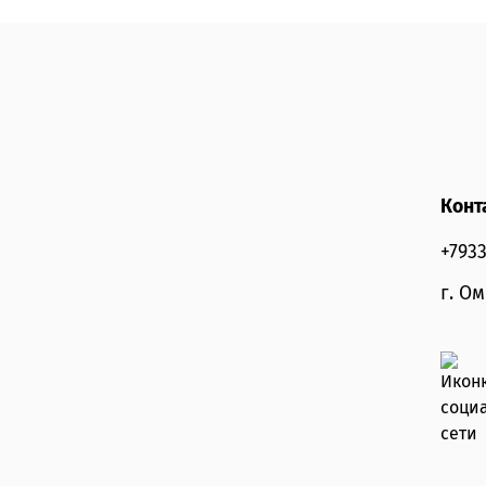
Конт
+793
г. О