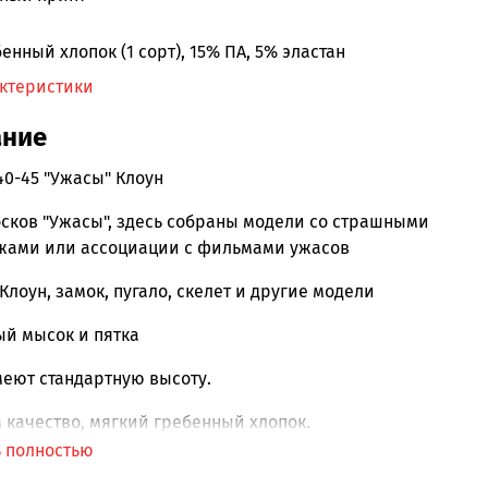
енный хлопок (1 сорт), 15% ПА, 5% эластан
актеристики
ание
40-45 "Ужасы" Клоун
сков "Ужасы", здесь собраны модели со страшными
жами или ассоциации с фильмами ужасов
Клоун, замок, пугало, скелет и другие модели
ый мысок и пятка
меют стандартную высоту.
качество, мягкий гребенный хлопок.
ь полностью
нные.