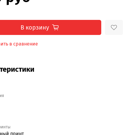
В корзину
ить в сравнение
теристики
ия
ринты
тный принт