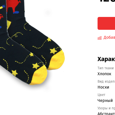
Добав
Харак
Тип ткани
Хлопок
Вид издел
Носки
Цвет
Черный
Узоры и п
Абстрак