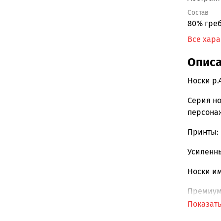
Состав
80% греб
Все хар
Опис
Носки р.
Серия но
персона
Принты: 
Усиленн
Носки и
Премиум 
Показат
Всесезо