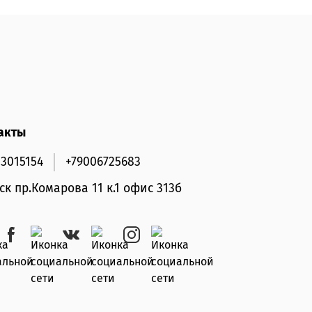
акты
33015154
+79006725683
мск пр.Комарова 11 к.1 офис 313б