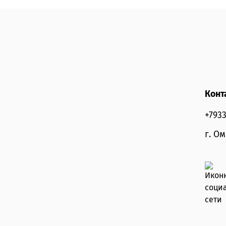
Конт
+793
г. О