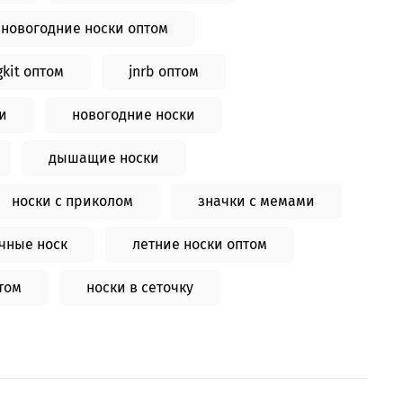
новогодние носки оптом
gkit оптом
jnrb оптом
и
новогодние носки
дышащие носки
носки с приколом
значки с мемами
чные носк
летние носки оптом
том
носки в сеточку