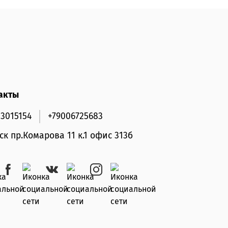
акты
33015154
+79006725683
мск пр.Комарова 11 к.1 офис 313б